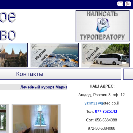
Контакты
НАШ АДРЕС:
Лечебный курорт Марианские Лазни
:
Наша туристическая фи
Ашдод, Рогозин 3, оф. 12
otec.co.il
yafim31@g
Тел:
077-7525143
Сот: 050-5384088
972-50-5384088