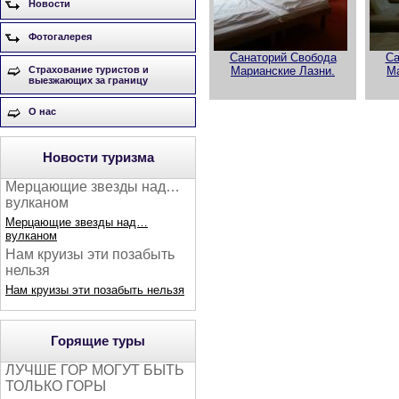
Новости
Фотогалерея
Санаторий Свобода
Са
Марианские Лазни.
Ма
Страхование туристов и
выезжающих за границу
О нас
Новости туризма
Мерцающие звезды над…
вулканом
Мерцающие звезды над…
вулканом
Нам круизы эти позабыть
нельзя
Нам круизы эти позабыть нельзя
Горящие туры
ЛУЧШЕ ГОР МОГУТ БЫТЬ
ТОЛЬКО ГОРЫ