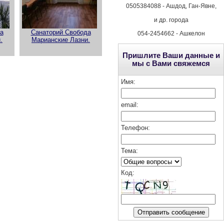
0505384088 - Ашдод, Ган-Явне,
и др. города
а
Санаторий Свобода
054-2454662 - Ашкелон
.
Марианские Лазни.
Пришлите Ваши данные и
мы с Вами свяжемся
Имя:
email:
Телефон:
Тема:
Код
: