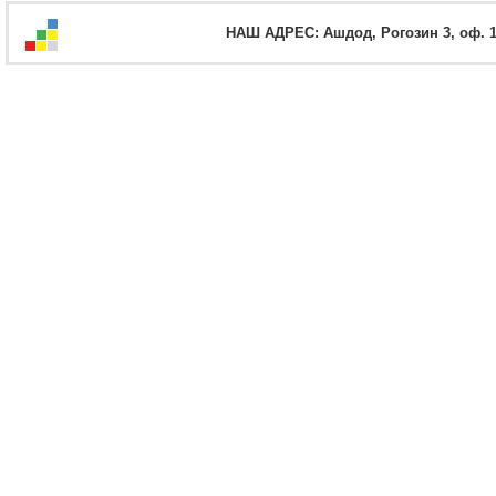
НАШ АДРЕС: Ашдод, Рогозин 3, оф. 12,