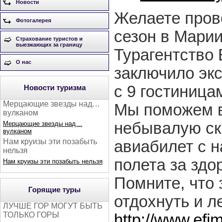
Новости
Желаете пров
Фотогалерея
сезон в Мари
Страхование туристов и
выезжающих за границу
Турагентство
О нас
заключило эк
с 9 гостиница
Новости туризма
Мерцающие звезды над…
Мы поможем в
вулканом
небывалую ски
Мерцающие звезды над…
вулканом
Нам круизы эти позабыть
авиабилет с 
нельзя
полета за здо
Нам круизы эти позабыть нельзя
Помните, что
Горящие туры
отдохнуть и л
ЛУЧШЕ ГОР МОГУТ БЫТЬ
ТОЛЬКО ГОРЫ
http://www.efi