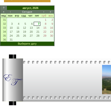
?
август, 2026
«
‹
Сегодня
›
»
нед
пон
втр
срд
чет
пят
суб
вск
31
1
2
32
3
4
5
6
7
8
9
33
10
11
12
13
14
15
16
34
17
18
19
20
21
22
23
35
24
25
26
27
28
29
30
36
31
Выберите дату