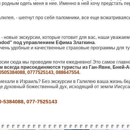
 родным одеть меня в нее. Именно в ней хочу предстать п
лилея, - шепчут про себя паломники, все еще всматриваясь
 - новые экскурсии, которые готовит для вас, наши уважаем
hdod" под управлением Ефима Златкина
.
и очень удобные и качественные страховые программы для ту
курсии сюда мы проводим почти ежедневно! Это самое главн
ам всегда присоединяются туристы из Ган-Явне, Бней-А
0505384088, 0777525143, 088647554
.
иехали в Израиль? Без экскурсии в Галилею ваша жизнь бе
е духовный божественный дух, исходящий от земли Иисуса,
-5384088, 077-7525143