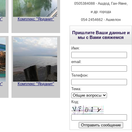
0505384088 - Ашдод, Ган-Явне,
и др. города
т"
Комплекс "Ярданит"
054-2454662 - Ашкелон
Пришлите Ваши данные и
мы с Вами свяжемся
Имя:
email:
Телефон:
т"
Комплекс "Ярданит"
Тема:
Код
: