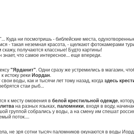
... Куда ни посмотришь - библейские места, одухотворенны
имся - такая неземная красота, - щелкают фотокамерами тур
 скажу, получаются классные! Будто картины!
 знает, что самое интересное... еще впереди.
ексу
"Ярданит"
. Одни сразу же устремились в магазин, чт
 к истоку реки
Иордан
.
свои воды, как и тысячи лет тому назад, когда
здесь крест
ребрятся стаи рыб...
тся к месту омовения в
белой крестильной одежде
, кото
литва
на разных языках,
паломники
, входя в воду, начин
ой группой собрались у воды, а на смену им спешат россия
емый поток....
ла, не зря сотни тысяч паломников окунаются в воды Иорда