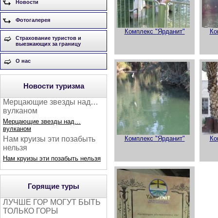
Новости
Фотогалерея
Комплекс "Ярданит"
Ко
Страхование туристов и
выезжающих за границу
О нас
Новости туризма
Мерцающие звезды над…
вулканом
Мерцающие звезды над…
вулканом
Комплекс "Ярданит"
Ко
Нам круизы эти позабыть
нельзя
Нам круизы эти позабыть нельзя
Горящие туры
ЛУЧШЕ ГОР МОГУТ БЫТЬ
ТОЛЬКО ГОРЫ