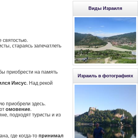
Виды Израиля
е святостью.
исты, стараясь запечатлеть
обы приобрести на память
Израиль в фотографиях
ился Иисус
. Над рекой
рую приобрели здесь.
ают
омовение
.
не, подходят туристы и из
на, где когда-то
принимал