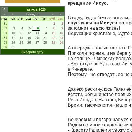
крещение Иисус
.
?
август, 2026
«
‹
Сегодня
›
»
В воду, будто белые ангелы,
нед
пон
втр
срд
чет
пят
суб
вск
спустился на Иисуса во в
31
1
2
запомнит на всю жизнь!
32
3
4
5
6
7
8
9
Верующие христиане, будто 
33
10
11
12
13
14
15
16
34
17
18
19
20
21
22
23
35
24
25
26
27
28
29
30
36
31
А впереди - новые места в 
Выберите дату
Приходит время, и на берегу
на солнце. В морских волнах
- Вот такую рыбу ел сам Иис
в Кинерете.
Поэтому - не отведать ее не 
Далеко раскинулось Галилей
Кстати, большинство первых 
Река Иордан, Назарет, Кинере
Время, тысячелетия - мало чт
Вечером мы возвращаемся с
Рядом со мной седовласый па
- Красоту Галилеи я увожу с 