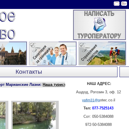
Контакты
НАШ АДРЕС:
Марианские Лазни
:
Наша туристическая фирма заключила договор о 
Ашдод, Рогозин 3, оф. 12
otec.co.il
yafim31@g
Тел:
077-7525143
Сот: 050-5384088
972-50-5384088