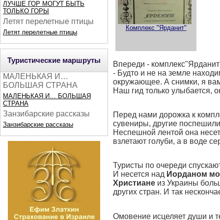
ЛУЧШЕ ГОР МОГУТ БЫТЬ
ТОЛЬКО ГОРЫ
Летят перелетные птицы
Комплекс "Ярданит"
Летят перелетные птицы
Туристические маршруты
Впереди - комплекс"Ярданит"
- Будто и не на земле наход
МАЛЕНЬКАЯ И…
окружающее. А снимки, я вам
БОЛЬШАЯ СТРАНА
Наш гид только улыбается, он
МАЛЕНЬКАЯ И… БОЛЬШАЯ
СТРАНА
Занзибарские рассказы
Перед нами дорожка к компл
сувениры, другие поспешили
Занзибарские рассказы
Неспешной лентой она несет 
взлетают голуби, а в воде се
Туристы по очереди спускаю
И несется над
Иорданом мо
Христиане
из Украины больш
других стран. И так несконча
Омовение исцеляет души и те