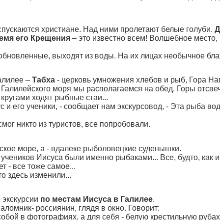
 спускаются христиане. Над ними пролетают белые голуби.
Д
ремя его Крещения
– это известно всем! Волшебное место, к
обновленные, выходят из воды. На их лицах необычное бла
Галилее –
Табха
- церковь умножения хлебов и рыб, Гора Н
 Галилейского моря мы располагаемся на обед. Горы отсве
 кругами ходят рыбные стаи...
ус и его ученики, - сообщает нам экскурсовод, - Эта рыба в
смог никто из туристов, все попробовали.
ское море, а - вдалеке рыболовецкие суденышки.
учеников Иисуса были именно рыбаками... Все, будто, как и
т - все тоже самое...
о здесь изменили...
 экскурсии
по местам Иисуса в Галилее
.
ломник- россиянин, глядя в окно. Говорит:
собой в фотографиях, а для себя - белую крестильную рубаху