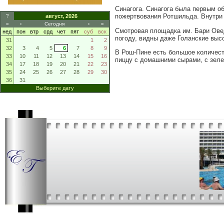
Синагога. Синагога была первым о
пожертвования Ротшильда. Внутри 
?
август, 2026
«
‹
Сегодня
›
»
Смотровая площадка им. Бари Овед
нед
пон
втр
срд
чет
пят
суб
вск
погоду, видны даже Голанские вы
31
1
2
32
3
4
5
6
7
8
9
В Рош-Пине есть большое количест
33
10
11
12
13
14
15
16
пиццу с домашними сырами, с зеле
34
17
18
19
20
21
22
23
35
24
25
26
27
28
29
30
36
31
Выберите дату