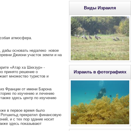
Виды Израиля
особая атмосфера.
т, дабы основать недалеко новое
еревни Джиони участок земли и на
врите «Атар ха Шихзур» -
Израиль в фотографиях
ло принято решение о
жает множество туристов и
из Франции от имени Барона
аторию по изучению и лечению
также здесь центр по изучению
акже в первое время было
а Ротшильд прекратил финансовую
ний, и с тех пор здание носит
Также здесь показывают