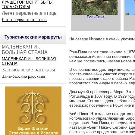
ЛУЧШЕ ГОР МОГУТ БЫТЬ
ТОЛЬКО ГОРЫ
Летят перелетные птицы
Рош-Пина
Летят перелетные птицы
Туристические маршруты
На севере Израиля в очень уютном
МАЛЕНЬКАЯ И…
БОЛЬШАЯ СТРАНА
Рош-Пина берет свое начало в 187
сельскохозяйственное поселение. 
МАЛЕНЬКАЯ И… БОЛЬШАЯ
нем же поселились, назвав новое 
СТРАНА
Занзибарские рассказы
В основном все достопримечательно
восстановленный участок старого 
Занзибарские рассказы
провозглашении старого района Ро
проводятся семинары о первых евр
Дом музей профессора Мера. Это 
Ротшильда в 1887 году. В 1929 го
малярии. Сегодня здесь небольшой
еврейских поселений в Рош-Пине и
Бейт Пика. Это здание находится п
использовано управляющими Барон
поддержку Рош-Пины, он передал зд
название «Бейт Пика». Сегодня зд
светозвуковое представление о жи