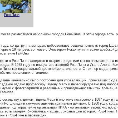
Рош-Пина
 месте разместился небольшой городок Рош-Пина. В этом городе есть 
8 году, когда группа молодых добровольцев решила покинуть город Цфа
Первые 18 человек во главе с Элиэзером Роках купили возле арабской д
поселение Гай-Они
сти в Рош-Пине находятся в старом городе или как он называется на и
города. В 1978 году по инициативе жителей Рош-Пины и Игаль Алона, бы
ш-Пины как национальной достопримечательности. С тех пор сюда приез
ейских поселениях в Галилее.
здание изначально было построено для управляющих, приехавших сюда 
ду здание отдано профессору Гидону Меру и переоборудовано под лабор
 музей с фотографиями и различными принадлежностями тех времен, а 
 Галилее.
о соседству с домом Гидона Мера и оно тоже построено в 1887 году и т
а Ротшильда и служило административным центром. В 1900 году, когд
ание под управление организации ПИКА - организация еврейских поселе
есь есть галерея, библиотека и архив, сохранивший историю Рош-Пины. 
зни в Рош-Пине в первые дни.