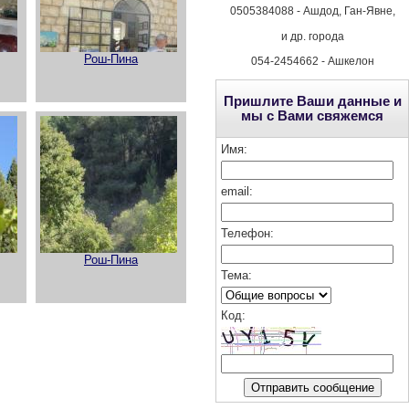
0505384088 - Ашдод, Ган-Явне,
и др. города
Рош-Пина
054-2454662 - Ашкелон
Пришлите Ваши данные и
мы с Вами свяжемся
Имя:
email:
Телефон:
Рош-Пина
Тема:
Код
: