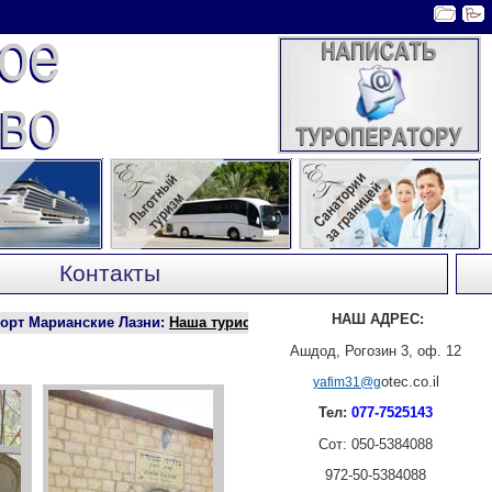
Контакты
НАШ АДРЕС:
 Марианские Лазни
:
Наша туристическая фирма заключила договор 
Ашдод, Рогозин 3, оф. 12
otec.co.il
yafim31@g
Тел:
077-7525143
Сот: 050-5384088
972-50-5384088