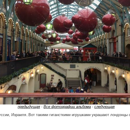
предыдущая
-
Все фотографии альбома
-
следующая
ссии, Израиля..Вот такими гигансткими игрушками украшают лондонцы с