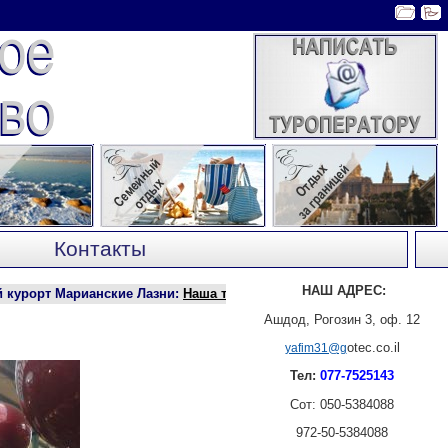
Контакты
НАШ АДРЕС:
рорт Марианские Лазни
:
Наша туристическая фирма заключила дого
Ашдод, Рогозин 3, оф. 12
otec.co.il
yafim31@g
Тел:
077-7525143
Сот: 050-5384088
972-50-5384088