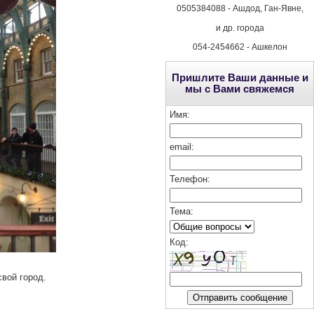
0505384088 - Ашдод, Ган-Явне,
и др. города
054-2454662 - Ашкелон
Пришлите Ваши данные и
мы с Вами свяжемся
Имя:
email:
Телефон:
Тема:
Код
:
вой город.