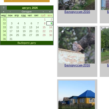
?
август, 2026
Белоруссия-2016
Б
«
‹
Сегодня
›
»
нед
пон
втр
срд
чет
пят
суб
вск
31
1
2
32
3
4
5
6
7
8
9
33
10
11
12
13
14
15
16
34
17
18
19
20
21
22
23
35
24
25
26
27
28
29
30
36
31
Выберите дату
Белоруссия-2016
Б