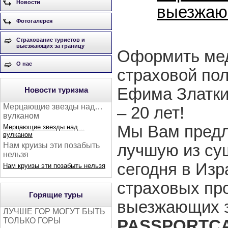
Новости
выезжаю
Фотогалерея
Страхование туристов и
выезжающих за границу
Оформить ме
О нас
страховой пол
Ефима Златки
Новости туризма
Мерцающие звезды над…
– 20 лет!
вулканом
Мы Вам пред
Мерцающие звезды над…
вулканом
Нам круизы эти позабыть
лучшую из с
нельзя
сегодня в Из
Нам круизы эти позабыть нельзя
страховых пр
Горящие туры
выезжающих з
ЛУЧШЕ ГОР МОГУТ БЫТЬ
ТОЛЬКО ГОРЫ
PASSPORTC