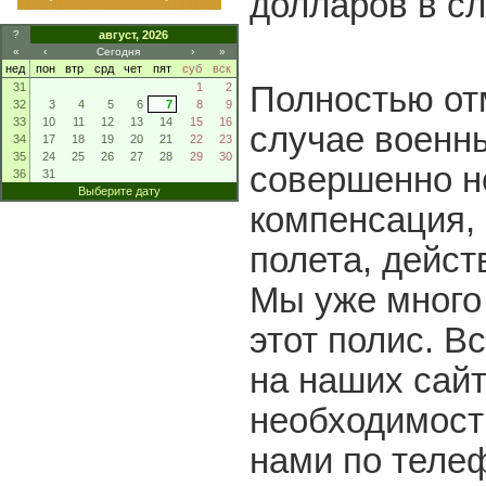
долларов в сл
?
август, 2026
«
‹
Сегодня
›
»
нед
пон
втр
срд
чет
пят
суб
вск
31
1
2
Полностью от
32
3
4
5
6
7
8
9
33
10
11
12
13
14
15
16
случае военны
34
17
18
19
20
21
22
23
35
24
25
26
27
28
29
30
совершенно но
36
31
Выберите дату
компенсация,
полета, действ
Мы уже много
этот полис. В
на наших сайт
необходимост
нами по теле