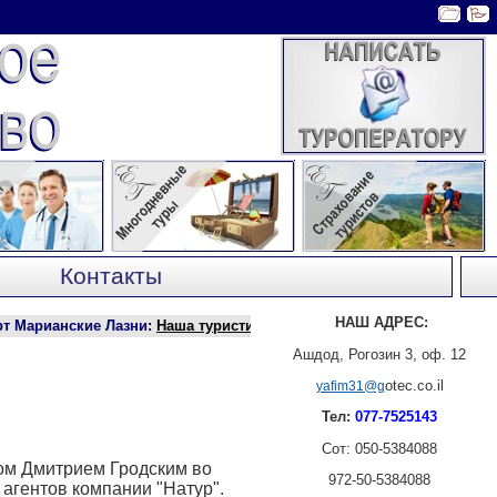
Контакты
НАШ АДРЕС:
анские Лазни
:
Наша туристическая фирма заключила договор о сот
Ашдод, Рогозин 3, оф. 12
otec.co.il
yafim31@g
Тел:
077-7525143
Сот: 050-5384088
дом Дмитрием Гродским во
972-50-5384088
 агентов компании "Натур".