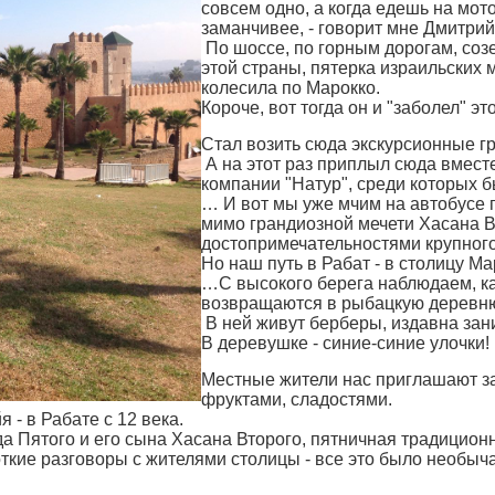
совсем одно, а когда едешь на мот
заманчивее, - говорит мне Дмитрий
По шоссе, по горным дорогам, соз
этой страны, пятерка израильских 
колесила по Марокко.
Короче, вот тогда он и "заболел" эт
Стал возить сюда экскурсионные гр
А на этот раз приплыл сюда вмест
компании "Натур", среди которых б
… И вот мы уже мчим на автобусе 
мимо грандиозной мечети Хасана В
достопримечательностями крупного
Но наш путь в Рабат - в столицу Ма
…С высокого берега наблюдаем, к
возвращаются в рыбацкую деревн
В ней живут берберы, издавна за
В деревушке - синие-синие улочки!
Местные жители нас приглашают за
фруктами, сладостями.
 - в Рабате с 12 века.
Пятого и его сына Хасана Второго, пятничная традицион
откие разговоры с жителями столицы - все это было необыч