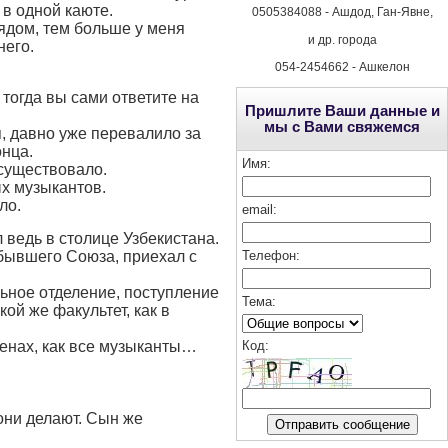
 в одной каюте.
0505384088 - Ашдод, Ган-Явне,
ядом, тем больше у меня
и др. города
него.
054-2454662 - Ашкелон
 тогда вы сами ответите на
Пришлите Ваши данные и
мы с Вами свяжемся
, давно уже перевалило за
онца.
Имя:
существовало.
х музыкантов.
ло.
email:
 ведь в столице Узбекистана.
 бывшего Союза, приехал с
Телефон:
льное отделение, поступление
Тема:
кой же факультет, как в
ценах, как все музыканты…
Код
:
они делают. Сын же