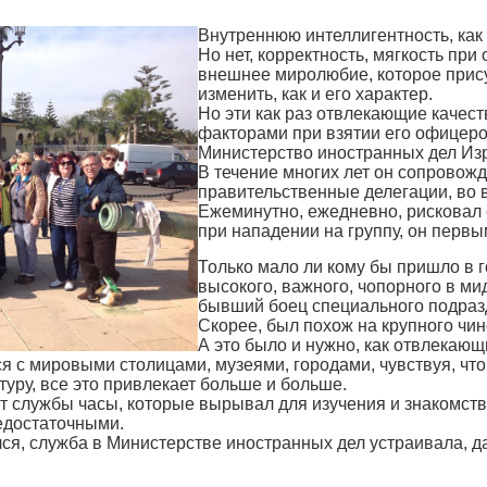
Внутреннюю интеллигентность, как 
Но нет, корректность, мягкость пр
внешнее миролюбие, которое прис
изменить, как и его характер.
Но эти как раз отвлекающие качес
факторами при взятии его офицер
Министерство иностранных дел Из
В течение многих лет он сопровож
правительственные делегации, во в
Ежеминутно, ежедневно, рисковал 
при нападении на группу, он первы
Только мало ли кому бы пришло в г
высокого, важного, чопорного в ми
бывший боец специального подраз
Скорее, был похож на крупного ч
А это было и нужно, как отвлекающ
 с мировыми столицами, музеями, городами, чувствуя, что е
уру, все это привлекает больше и больше.
т службы часы, которые вырывал для изучения и знакомств
едостаточными.
ся, служба в Министерстве иностранных дел устраивала, да