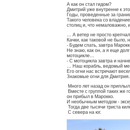
А как он стал гидом?
Дмитрий уже внутренне к это
Годы, проведенные за границ
Такого человека со владени
столиц и, что немаловажно,
… А ветер не просто крепчал
Качки, как таковой не было,
- Будем спать, завтра Марокк
Не знаю, как он, а я еще долг
мотоцикле…
- С мотоцикла завтра и начн
… Наш корабль, ведомый ме
Его огни нас встречают весе
Знакомые огни для Дмитрия
Много лет назад он приплы
Вместе с группой таких же г
он прибыл в Марокко.
И необычным методом - экск
Тогда две тысячи триста ки
С севера на юг.