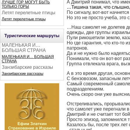
А Дмитрий понимал, что имен
ЛУЧШЕ ГОР МОГУТ БЫТЬ
ТОЛЬКО ГОРЫ
…Тишина такая, что слышно, 
По сигналу, вот-вот начнется
Летят перелетные птицы
Но это не просто учеба, это
Летят перелетные птицы
…Наш самолет не долетев до
одежды, две группы израильс
Туристические маршруты
Пули рикошетили землю, каз
Но где гарантия, что кто-то 
МАЛЕНЬКАЯ И…
патронов.
БОЛЬШАЯ СТРАНА
Да и не нужно было надеяться
МАЛЕНЬКАЯ И… БОЛЬШАЯ
Понимали, что он вот-вот раз
СТРАНА
Группа отвлекала врага, выз
Занзибарские рассказы
А в это время другая, основ
Занзибарские рассказы
С бензовозом, запасным лет
Самый современный самолет,
подразделениям.
Очень скоро они уже выяснили
Отстреливались, прорывались
что самолет уже перегнали 
Дмитрий и не считает тот бо
Просто эпизод, запомнился т
Казалось бы, после трех лет
- стальным!