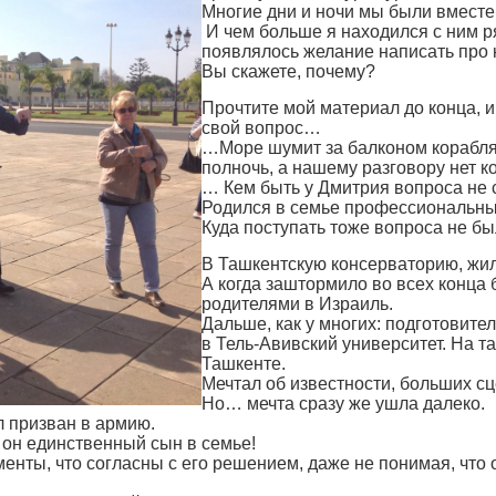
Многие дни и ночи мы были вместе
И чем больше я находился с ним р
появлялось желание написать про 
Вы скажете, почему?
Прочтите мой материал до конца, и
свой вопрос…
…Море шумит за балконом корабля
полночь, а нашему разговору нет к
… Кем быть у Дмитрия вопроса не 
Родился в семье профессиональны
Куда поступать тоже вопроса не бы
В Ташкентскую консерваторию, жил
А когда заштормило во всех конца
родителями в Израиль.
Дальше, как у многих: подготовите
в Тель-Авивский университет. На та
Ташкенте.
Мечтал об известности, больших с
Но… мечта сразу же ушла далеко.
л призван в армию.
 он единственный сын в семье!
енты, что согласны с его решением, даже не понимая, что 