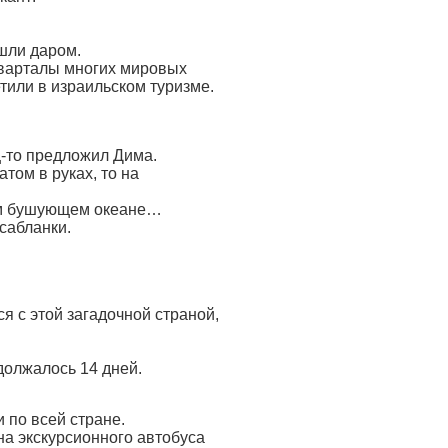
ошли даром.
 кварталы многих мировых
тили в израильском туризме.
ец-то предложил Дима.
атом в руках, то на
ытом бушующем океане…
сабланки.
я с этой загадочной страной,
должалось 14 дней.
 по всей стране.
кна экскурсионного автобуса