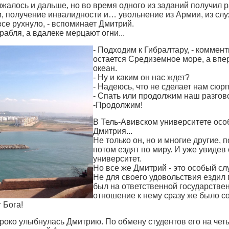
жалось и дальше, но во время одного из заданий получил 
, получение инвалидности и… увольнение из Армии, из сл
все рухнуло, - вспоминает Дмитрий.
рабля, а вдалеке мерцают огни.
..
- Подходим к Гибралтару, - комменти
остается Средиземное море, а впе
океан.
- Ну и каким он нас ждет?
- Надеюсь, что не сделает нам сюрпр
- Спать или продолжим наш разгов
-
Продолжим!
В Тель-Авивском университете ос
Дмитрия.
..
Не только он, но и многие другие, 
потом ездят по миру. И уже увидев
университет.
Но все же Дмитрий - это особый сл
Не для своего удовольствия ездил 
был на ответственной государстве
отношение к нему сразу же было с
т Бога!
роко улыбнулась Дмитрию. По обмену студентов его на четы