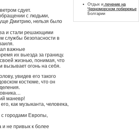
Отдых и
лечение на
Черноморском побережье
ветром сдует.
Болгарии
и обращении с людьми,
уще Дмитрию, нельзя было
тва и стали решающими
ом службы безопасности в
раиля.
дал важные
ремя их выезда за границу.
своей жизнью, понимая, что
м вызывает огонь на себя.
олову, увидев его такого
довском костюме, что он
деления.
иновника…
ий маневр!
го, как музыканта, человека,
 с городами Европы,
 и не привык к более