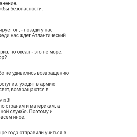
ранение.
ужбы безопасности.
рует он, - позади у нас
реди нас ждет Атлантический
из, но океан - это не море.
ор?
обо не удивились возвращению
поступив, уходят в армию,
 свет, возвращаются в
учай!
по странам и материкам, а
нной службе. Поэтому и
овсем иное.
ре года отправили учиться в