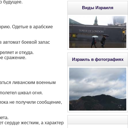
о будущее.
Виды Израиля
орию. Одетые в арабские
 в автомат боевой запас
реляет и откуда.
ое сражение.
Израиль в фотографиях
таться ливанским военным
 полетел шквал огня.
 пока не получили сообщение,
ета.
ет сердце жестким, а характер