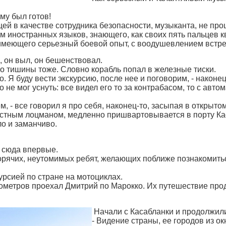
му был готов!
ей в качестве сотрудника безопасности, музыканта, не пр
ем иностранных языков, знающего, как своих пять пальцев
 имеющего серьезный боевой опыт, с воодушевлением встре
, он выл, он бешенствовал.
 но тишины тоже. Словно корабль попал в железные тиски.
о. Я буду вести экскурсию, после нее и поговорим, - након
о не мог уснуть: все видел его то за контрабасом, то с автом
ем, - все говорил я про себя, наконец-то, засыпая в откр
стным лоцманом, медленно пришвартовывается в порту Ка
ло и заманчиво.
.
л сюда впервые.
орячих, неутомимых ребят, желающих поближе познакомитьс
урсией по стране на мотоциклах.
лометров проехал Дмитрий по Марокко. Их путешествие про
Начали с Касабланки и продолжили
- Видение страны, ее городов из о