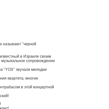
ую называют "черной
 известный в Израиле своим
т музыкальное сопровождении
а "
YOX
" звучали мелодии
ия квартета, многие
контрабасом в этой концертной
ский!
!
кант!