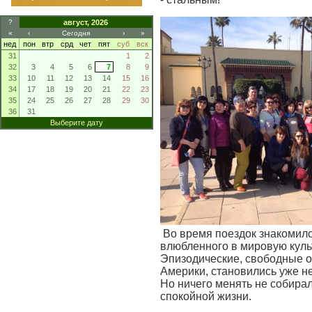
?
август, 2026
«
‹
Сегодня
›
»
нед
пон
втр
срд
чет
пят
суб
вск
31
1
2
32
3
4
5
6
7
8
9
33
10
11
12
13
14
15
16
34
17
18
19
20
21
22
23
35
24
25
26
27
28
29
30
36
31
Выберите дату
Во время поездок знакомился
влюбленного в мировую культ
Эпизодические, свободные о
Америки, становились уже н
Но ничего менять не собирал
спокойной жизни.