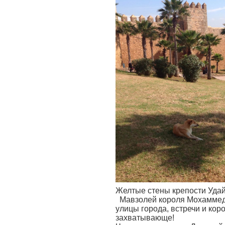
Желтые стены крепости Удайя
Мавзолей короля Мохаммеда 
улицы города, встречи и кор
захватывающе!