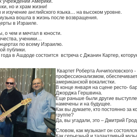
х учреждений Америки.
ки, но и храм жизни!
 и изучение английского языка… на высоком уровне.
музыка вошла в жизнь после возвращения.
ерты в Израиле.
, о чем и мечтал в юности.
рчества, ученики…
нцертах по всему Израилю.
ой публики.
 года в Ашдоде состоится встреча с Джанин Картер, котор
Квартет Роберта Анчиполовского -
профессионализмом, обеспечивае
американской вокалистки.
В конце января на сцене ресто- бар
Джорджа Гершвина.
Еще раньше были другие выступлен
намечены и на будущее.
Как вы думаете, кто постоянно за 
группе?
Да, вы угадали, это – Дмитрий Грод
Словом, как музыкант он состоялся
Как серьезный и талантливый музы