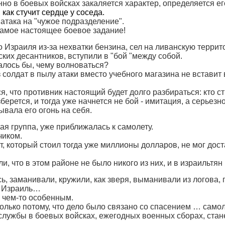
но в боевых войсках закаляется характер, определяется ег
как стучит сердце у соседа.
 атака на "чужое подразделение".
 самое настоящее боевое задание!
 Израиля из-за нехватки бензина, сел на ливанскую террит
ких десантников, вступили в "бой "между собой.
алось бы, чему волноваться?
из солдат в пылу атаки вместо учебного магазина не вставит
, что противник настоящий будет долго разбираться: кто ст
берется, и тогда уже начнется не бой - имитация, а серьезн
ывала его огонь на себя.
ная группа, уже приближалась к самолету.
чиком.
 который стоил тогда уже миллионы долларов, не мог дос
, что в этом районе не было никого из них, и в израильтян
, заманивали, кружили, как зверя, выманивали из логова,
в Израиль…
й чем-то особенным.
олько потому, что дело было связано со спасением … самол
 службы в боевых войсках, ежегодных военных сборах, стан