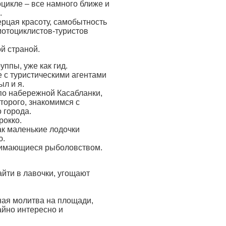
оцикле – все намного ближе и
.
ерцая красоту, самобытность
мотоциклистов-туристов
ой страной.
уппы, уже как гид.
е с туристическими агентами
ыл и я.
по набережной Касабланки,
торого, знакомимся с
 города.
рокко.
ак маленькие лодочки
ю.
нимающиеся рыболовством.
йти в лавочки, угощают
ная молитва на площади,
айно интересно и